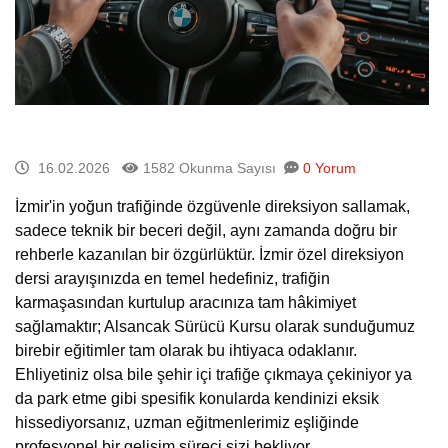
16.02.2026
1582 Okunma Sayısı
0 Yorum
İzmir'in yoğun trafiğinde özgüvenle direksiyon sallamak,
sadece teknik bir beceri değil, aynı zamanda doğru bir
rehberle kazanılan bir özgürlüktür. İzmir özel direksiyon
dersi arayışınızda en temel hedefiniz, trafiğin
karmaşasından kurtulup aracınıza tam hâkimiyet
sağlamaktır; Alsancak Sürücü Kursu olarak sunduğumuz
birebir eğitimler tam olarak bu ihtiyaca odaklanır.
Ehliyetiniz olsa bile şehir içi trafiğe çıkmaya çekiniyor ya
da park etme gibi spesifik konularda kendinizi eksik
hissediyorsanız, uzman eğitmenlerimiz eşliğinde
profesyonel bir gelişim süreci sizi bekliyor.