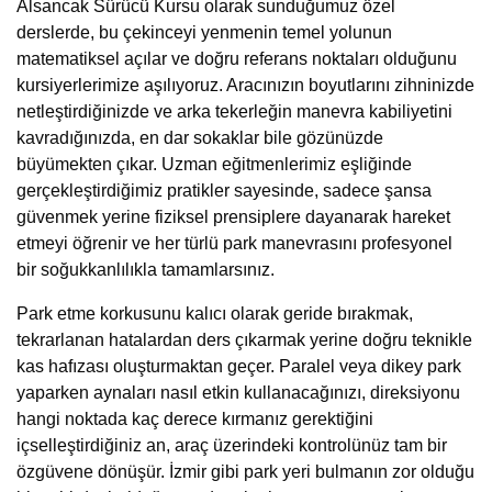
Alsancak Sürücü Kursu
olarak sunduğumuz
özel
derslerde
, bu çekinceyi yenmenin temel yolunun
matematiksel açılar ve doğru referans noktaları olduğunu
kursiyerlerimize aşılıyoruz. Aracınızın boyutlarını zihninizde
netleştirdiğinizde ve arka tekerleğin manevra kabiliyetini
kavradığınızda, en dar sokaklar bile gözünüzde
büyümekten çıkar. Uzman eğitmenlerimiz eşliğinde
gerçekleştirdiğimiz pratikler sayesinde, sadece şansa
güvenmek yerine fiziksel prensiplere dayanarak hareket
etmeyi öğrenir ve her türlü park manevrasını profesyonel
bir soğukkanlılıkla tamamlarsınız.
Park etme korkusunu kalıcı olarak geride bırakmak,
tekrarlanan hatalardan ders çıkarmak yerine doğru teknikle
kas hafızası oluşturmaktan geçer. Paralel veya dikey park
yaparken aynaları nasıl etkin kullanacağınızı, direksiyonu
hangi noktada kaç derece kırmanız gerektiğini
içselleştirdiğiniz an, araç üzerindeki kontrolünüz tam bir
özgüvene dönüşür. İzmir gibi park yeri bulmanın zor olduğu