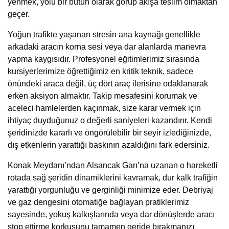
yenmek, yolu bir bütün olarak görüp akışa teslim olmaktan
geçer.
Yoğun trafikte yaşanan stresin ana kaynağı genellikle
arkadaki aracın korna sesi veya dar alanlarda manevra
yapma kaygısıdır.
Profesyonel eğitimlerimiz
sırasında
kursiyerlerimize öğrettiğimiz en kritik teknik, sadece
önündeki araca değil, üç dört araç ilerisine odaklanarak
erken aksiyon almaktır. Takip mesafesini korumak ve
aceleci hamlelerden kaçınmak, size karar vermek için
ihtiyaç duyduğunuz o değerli saniyeleri kazandırır. Kendi
şeridinizde kararlı ve öngörülebilir bir seyir izlediğinizde,
dış etkenlerin yarattığı baskının azaldığını fark edersiniz.
Konak Meydanı’ndan Alsancak Garı’na uzanan o hareketli
rotada sağ şeridin dinamiklerini kavramak, dur kalk trafiğin
yarattığı yorgunluğu ve gerginliği minimize eder. Debriyaj
ve gaz dengesini otomatiğe bağlayan pratiklerimiz
sayesinde, yokuş kalkışlarında veya dar dönüşlerde aracı
stop ettirme korkusunu tamamen geride bırakmanızı