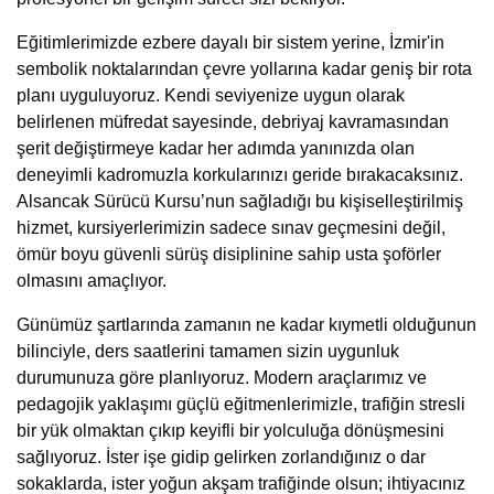
Eğitimlerimizde
ezbere dayalı bir sistem yerine, İzmir'in
sembolik noktalarından çevre yollarına kadar geniş bir rota
planı uyguluyoruz. Kendi seviyenize uygun olarak
belirlenen müfredat sayesinde, debriyaj kavramasından
şerit değiştirmeye kadar her adımda yanınızda olan
deneyimli kadromuzla korkularınızı geride bırakacaksınız.
Alsancak Sürücü Kursu’nun
sağladığı bu kişiselleştirilmiş
hizmet, kursiyerlerimizin sadece sınav geçmesini değil,
ömür boyu güvenli sürüş disiplinine sahip usta şoförler
olmasını amaçlıyor.
Günümüz şartlarında zamanın ne kadar kıymetli olduğunun
bilinciyle, ders saatlerini tamamen sizin uygunluk
durumunuza göre planlıyoruz. Modern araçlarımız ve
pedagojik yaklaşımı güçlü eğitmenlerimizle, trafiğin stresli
bir yük olmaktan çıkıp keyifli bir yolculuğa dönüşmesini
sağlıyoruz. İster işe gidip gelirken zorlandığınız o dar
sokaklarda, ister yoğun akşam trafiğinde olsun; ihtiyacınız