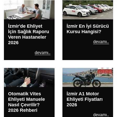
İzmir'de Ehliyet
İzmir En İyi Sürücü
İçin Sağlık Raporu
Kursu Hangisi?
Veren Hastaneler
devamı..
2026
devamı..
Otomatik Vites
İzmir A1 Motor
Ehliyeti Manuele
Ehliyeti Fiyatları
Nasıl Çevrilir?
2026
2026 Rehberi
devamı..