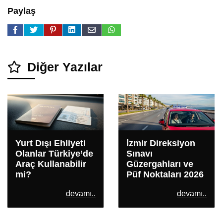
Paylaş
Diğer Yazılar
Yurt Dışı Ehliyeti
İzmir Direksiyon
Olanlar Türkiye’de
Sınavı
Araç Kullanabilir
Güzergahları ve
mi?
Püf Noktaları 2026
devamı..
devamı..