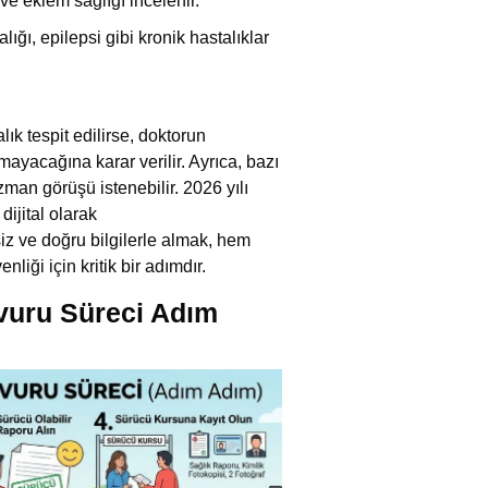
 ve eklem sağlığı incelenir.
ığı, epilepsi gibi kronik hastalıklar
ık tespit edilirse, doktorun
amayacağına karar verilir.
Ayrıca, bazı
zman görüşü istenebilir. 2026 yılı
dijital olarak
iz ve doğru bilgilerle almak, hem
liği için kritik bir adımdır.
şvuru Süreci Adım