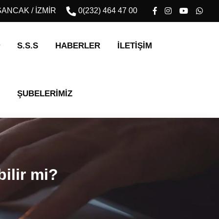
ALSANCAK / İZMİR
0(232) 464 47 00
S.S.S
HABERLER
İLETIŞIM
ŞUBELERİMİZ
ilir mi?