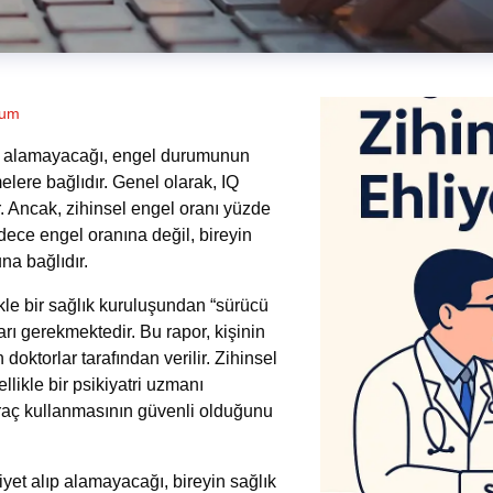
rum
lıp alamayacağı, engel durumunun
lere bağlıdır. Genel olarak, IQ
r. Ancak, zihinsel engel oranı yüzde
adece engel oranına değil, bireyin
na bağlıdır.
likle bir sağlık kuruluşundan “sürücü
arı gerekmektedir. Bu rapor, kişinin
oktorlar tarafından verilir. Zihinsel
llikle bir psikiyatri uzmanı
 araç kullanmasının güvenli olduğunu
iyet
alıp alamayacağı, bireyin sağlık