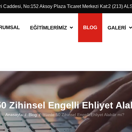
eri Caddesi, No:152 Aksoy Plaza Ticaret Merkezi Kat:2 (213) 
RUMSAL
BLOG
EĞITIMLERIMIZ
GALERI
0 Zihinsel Engelli Ehliyet Alab
Anasayfa
Blog
Yüzde 50 Zihinsel Engelli Ehliyet Alabilir mi?