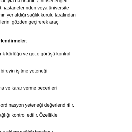
cıyla hazırlanır. Zihinsel engelli
et hastanelerinden veya üniversite
ın yer aldığı sağlık kurulu tarafından
erlerini gözden geçirerek araç
rlendirmeler:
enk körlüğü ve gece görüşü kontrol
e bireyin işitme yeteneği
ma ve karar verme becerileri
oordinasyon yeteneği değerlendirilir.
ığı kontrol edilir. Özellikle