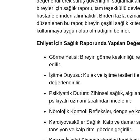
değerlendirerek sürüş güvenliğini sağlamak ama
bireyler için sağlık raporu, tam teşekküllü devl
hastanelerinden alınmalıdır. Birden fazla uzman
düzenlenen bu rapor, bireyin çeşitli sağlık krit
kullanmaya uygun olup olmadığını belirler.
Ehliyet İçin Sağlık Raporunda Yapılan Değe
Görme Yetisi: Bireyin görme keskinliği, r
edilir.
İşitme Duyusu:
Kulak ve işitme testleri il
değerlendirilir.
Psikiyatrik Durum: Zihinsel sağlık, algıla
psikiyatri uzmanı tarafından incelenir.
Nörolojik Kontrol: Refleksler, denge ve k
Kardiyovasküler Sağlık: Kalp ve damar sağl
tansiyon ve kalp ritmi gözden geçirilir.