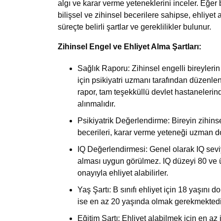
algı ve karar verme yeteneklerini inceler. Eğer b
bilişsel ve zihinsel becerilere sahipse, ehliyet 
süreçte belirli şartlar ve gereklilikler bulunur.
Zihinsel Engel ve Ehliyet Alma Şartları:
Sağlık Raporu: Zihinsel engelli bireylerin
için psikiyatri uzmanı tarafından düzenle
rapor, tam teşekküllü devlet hastaneleri
alınmalıdır.
Psikiyatrik Değerlendirme: Bireyin zihins
becerileri, karar verme yeteneği uzman dok
IQ Değerlendirmesi: Genel olarak IQ seviye
alması uygun görülmez. IQ düzeyi 80 ve ü
onayıyla ehliyet alabilirler.
Yaş Şartı: B sınıfı ehliyet için 18 yaşını d
ise en az 20 yaşında olmak gerekmektedi
Eğitim Şartı: Ehliyet alabilmek için en a