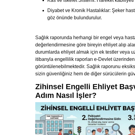
Kas ve İskelet Sistemi: Hareket kabiliyeti
Diyabet ve Kronik Hastalıklar: Şeker hastal
göz önünde bulundurulur.
Sağlık raporunda herhangi bir engel veya hastal
değerlendirmesine göre
bireyin ehliyet alıp al
durumlarda ehliyet almak için ek testler veya u
itibarıyla engellilik raporları e-Devlet üzerinden 
görüntülenebilmektedir. Sağlık raporunu eksiks
sizin güvenliğiniz hem de diğer sürücülerin güven
Zihinsel Engelli Ehliyet Ba
Adım Nasıl İşler?