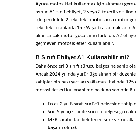
Ayrıca motosiklet kullanmak için alınması gereke
ayrılır. A1 sınıf ehliyet, 2 veya 3 tekerli ve sili
için gereklidir. 2 tekerlekli motorlarda motor güç
tekerlekli olanlarda 15 kW şartı aranmaktadır. A2
alınır ancak motor gücü sınırı farklıdır. A2 ehliy
geçmeyen motosikletler kullanılabilir.
B Sınıfı Ehliyet A1 Kullanabilir mi?
Daha önceleri B sınıfı sürücü belgesine sahip ol
Ancak 2024 yılında yürürlüğe alınan bir düzenle
sahiplerinin bazı şartları sağlaması
halinde 125 c
motosikletleri kullanabilme hakkına sahiptir. Bu 
En az 2 yıl B sınıfı sürücü belgesine sahip
Son 5 yıl içerisinde sürücü belgesi geri a
MEB tarafından belirlenen süre ve kuralla
başarılı olmak