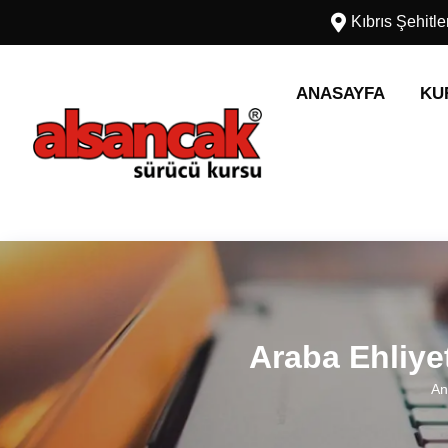
Kıbrıs Şehitl
ANASAYFA
KU
Araba Ehliyet
An