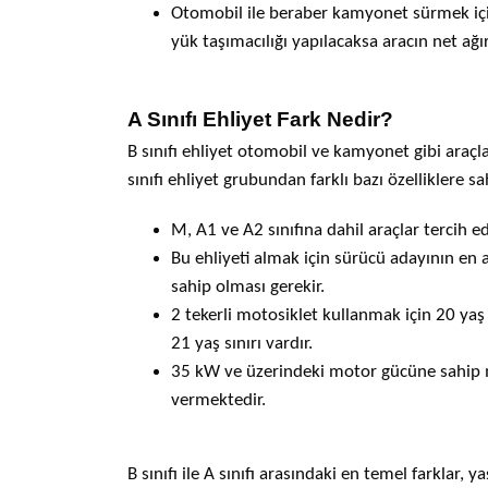
Otomobil ile beraber kamyonet sürmek içi
yük taşımacılığı yapılacaksa aracın net ağır
A Sınıfı Ehliyet Fark Nedir?
B sınıfı ehliyet otomobil ve kamyonet gibi araçl
sınıfı ehliyet grubundan farklı bazı özelliklere sahi
M, A1 ve A2 sınıfına dahil araçlar tercih edi
Bu ehliyeti almak için sürücü adayının en az
sahip olması gerekir.
2 tekerli motosiklet kullanmak için 20 yaş s
21 yaş sınırı vardır.
35 kW ve üzerindeki motor gücüne sahip m
vermektedir.
B sınıfı ile A sınıfı arasındaki en temel farklar, ya