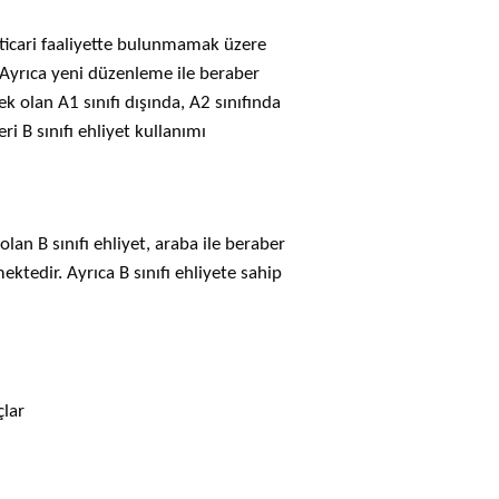
ri ticari faaliyette bulunmamak üzere
. Ayrıca yeni düzenleme ile beraber
k olan A1 sınıfı dışında, A2 sınıfında
i B sınıfı ehliyet kullanımı
lan B sınıfı ehliyet, araba ile beraber
ktedir. Ayrıca B sınıfı ehliyete sahip
çlar