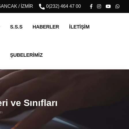
ALSANCAK / İZMİR
0(232) 464 47 00
S.S.S
HABERLER
İLETIŞIM
ŞUBELERİMİZ
i ve Sınıfları
rı