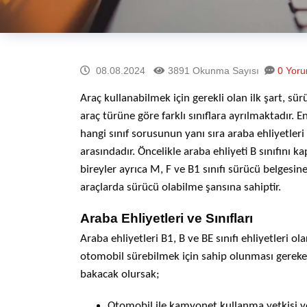
08.08.2024
3891 Okunma Sayısı
0 Yor
Araç kullanabilmek için gerekli olan ilk şart, sü
araç türüne göre farklı sınıflara ayrılmaktadır.
En
hangi sınıf
sorusunun yanı sıra araba ehliyetleri v
arasındadır. Öncelikle araba ehliyeti B sınıfını ka
bireyler ayrıca M, F ve B1 sınıfı sürücü belgesin
araçlarda sürücü olabilme şansına sahiptir.
Araba Ehliyetleri ve Sınıfları
Araba ehliyetleri B1, B ve BE sınıfı ehliyetleri ol
otomobil sürebilmek için sahip olunması gereken B
bakacak olursak;
Otomobil ile kamyonet kullanma yetkisi ve