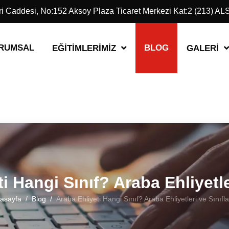
eri Caddesi, No:152 Aksoy Plaza Ticaret Merkezi Kat:2 (213) 
RUMSAL
BLOG
EĞITIMLERIMIZ
GALERI
i Hangi Sınıf? Araba Ehliyetler
asayfa
Blog
Araba Ehliyeti Hangi Sınıf? Araba Ehliyetleri ve Sınıfla