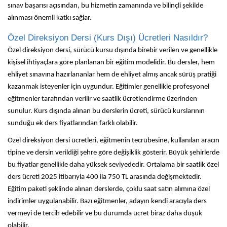
sınav başarısı açısından, bu hizmetin zamanında ve bilinçli şekilde
alınması önemli katkı sağlar.
Özel Direksiyon Dersi (Kurs Dışı) Ücretleri Nasıldır?
Özel direksiyon dersi
, sürücü kursu dışında birebir verilen ve genellikle
kişisel ihtiyaçlara göre planlanan bir eğitim modelidir. Bu dersler, hem
ehliyet sınavına hazırlananlar hem de ehliyet almış ancak sürüş pratiği
kazanmak isteyenler için uygundur. Eğitimler genellikle profesyonel
eğitmenler tarafından verilir ve saatlik ücretlendirme üzerinden
sunulur. Kurs dışında alınan bu derslerin ücreti, sürücü kurslarının
sunduğu ek ders fiyatlarından farklı olabilir.
Özel direksiyon dersi ücretleri, eğitmenin tecrübesine, kullanılan aracın
tipine ve dersin verildiği şehre göre değişiklik gösterir. Büyük şehirlerde
bu fiyatlar genellikle daha yüksek seviyededir. Ortalama bir saatlik özel
ders ücreti 2025 itibarıyla 400 ila 750 TL arasında değişmektedir.
Eğitim paketi şeklinde alınan derslerde, çoklu saat satın alımına özel
indirimler uygulanabilir. Bazı eğitmenler, adayın kendi aracıyla ders
vermeyi de tercih edebilir ve bu durumda ücret biraz daha düşük
olabilir.