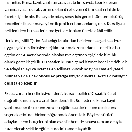
hizmettir. Kursa kayıt yaptıran adaylar, belirli sayıda teorik dersin
yanında yasal olarak zorunlu olan direksiyon eğitim saatlerini de bu
ücretin içinde alır. Bu sayede aday, sınav için gerekli tüm temel sürüş
becerilerini kazanmaya yönelik pratikleri tamamlamış olur. Kurs fiyatı
belirlenirken bu saatlerin maliyeti de toplam ücrete dâhil edilir.
Her kurs, Milli Eğitim Bakanlığı tarafından belirlenen asgari saatlere
uygun şekilde direksiyon eğitimi sunmak zorundadır. Genellikle bu
eğitimler 14 saat civarında planlanır ve eğitmen eşliğinde bire bir
olarak gerçekleştirilir. Bu saatler, kursun genel hizmet bedeline dâhildir
ve adaydan ayrıca ücret talep edilmez. Ancak aday bu saatleri yeterli
bulmaz ya da sınav öncesi ek pratiğe ihtiyaç duyarsa, ekstra direksiyon
dersi talep edebilir.
Ekstra alınan her direksiyon dersi, kursun belirlediği saatlik ücret
doğrultusunda ayrı olarak ücretlendirilir. Bu nedenle kursa kayıt
yaptırmadan önce hem zorunlu eğitim saatlerini hem de ek ders
seçeneklerini net biçimde öğrenmek önemlidir. Böylece sürücü
adayları, hem bütçelerini planlayabilir hem de sınava tam anlamıyla
hazır olacak şekilde eğitim sürecini tamamlayabilir.