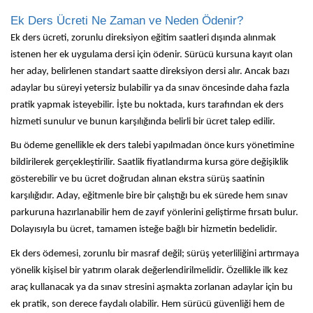
Ek Ders Ücreti Ne Zaman ve Neden Ödenir?
Ek ders ücreti, zorunlu direksiyon eğitim saatleri dışında alınmak
istenen her ek uygulama dersi için ödenir. Sürücü kursuna kayıt olan
her aday, belirlenen standart saatte direksiyon dersi alır. Ancak bazı
adaylar bu süreyi yetersiz bulabilir ya da sınav öncesinde daha fazla
pratik yapmak isteyebilir. İşte bu noktada, kurs tarafından ek ders
hizmeti sunulur ve bunun karşılığında belirli bir ücret talep edilir.
Bu ödeme genellikle ek ders talebi yapılmadan önce kurs yönetimine
bildirilerek gerçekleştirilir. Saatlik fiyatlandırma kursa göre değişiklik
gösterebilir ve bu ücret doğrudan alınan ekstra sürüş saatinin
karşılığıdır. Aday, eğitmenle bire bir çalıştığı bu ek sürede hem sınav
parkuruna hazırlanabilir hem de zayıf yönlerini geliştirme fırsatı bulur.
Dolayısıyla bu ücret, tamamen isteğe bağlı bir hizmetin bedelidir.
Ek ders ödemesi, zorunlu bir masraf değil; sürüş yeterliliğini artırmaya
yönelik kişisel bir yatırım olarak değerlendirilmelidir. Özellikle ilk kez
araç kullanacak ya da sınav stresini aşmakta zorlanan adaylar için bu
ek pratik, son derece faydalı olabilir. Hem sürücü güvenliği hem de